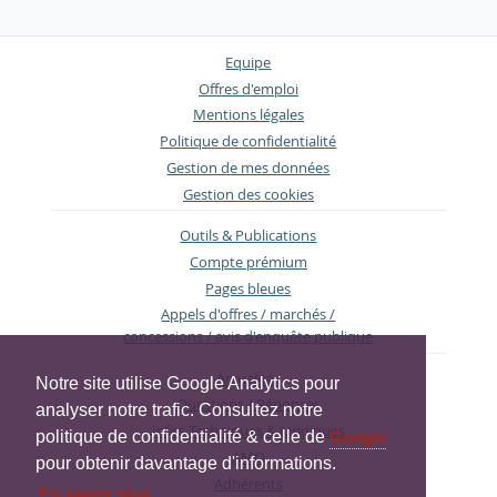
Equipe
Offres d'emploi
Mentions légales
Politique de confidentialité
Gestion de mes données
Gestion des cookies
Outils & Publications
Compte prémium
Pages bleues
Appels d'offres / marchés /
concessions / avis d'enquête publique
Actualités
Notre site utilise Google Analytics pour
Questions / Réponses
analyser notre trafic. Consultez notre
Infos Techniques & Juridiques
politique de confidentialité & celle de
Google
AMO
pour obtenir davantage d'informations.
Adhérents
En savoir plus