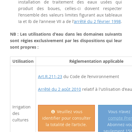
installation de traitement des eaux usées qui
produit des boues, celles-ci doivent respecter
l'ensemble des valeurs limites figurant aux tableaux
Ia et Ib de l'annexe VII a de l'
arrêté du 2 février 1998
.
NB : Les utilisations d'eau dans les domaines suivants
sont régies exclusivement par les dispositions qui leur
sont propres :
Utilisation
Réglementation applicable
Art.R.211-23
du Code de l’environnement
Arrêté du 2 août 2010
relatif à l'utilisation d'ea
Irrigation
Veuillez vous
Vous n’avez
des
identifier pour consulter
compte Pr
cultures
la totalité de l'article.
Abonnez-vo
seulement 150