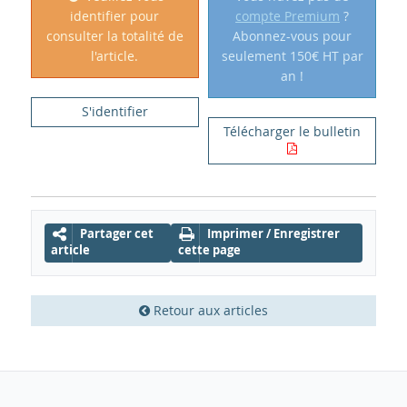
identifier pour
compte Premium
?
consulter la totalité de
Abonnez-vous pour
l'article.
seulement 150€ HT par
an !
S'identifier
Télécharger le bulletin
Partager cet
Imprimer / Enregistrer
article
cette page
Retour aux articles