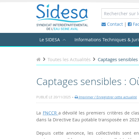
Contact
|
Fa
Le SIDESA
Informations Techniques & Jur
Toutes les Actualités
Captages sensibles 
Captages sensibles : O
-
PUBLIÉ LE 20/11/2025
Imprimer / Enregistrer cette actualité
La
FNCCR
a dévoilé les premiers critères de cla
dans la Directive Eau potable transposée en 2023
Depuis cette annonce, les collectivités sont en