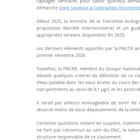
captages sensibles pour savoir quelle(s) dém
démarche
Zone Soumise à Contraintes Environn
Début 2025, la ministre de la Transition écolog
proposition d’arrêté interministériel et un g
appropriées seraient disponibles fin 2025.
Les derniers éléments apportés par la FNCCR a
premier semestre 2026.
Toutefois, la FNCRR, membre du Groupe National C
dévoilé quelques critères de définition de ce 
d’eau potable dans les eaux brutes au cours des
non-pertinents au seuil de 0,1 μg/L et les pesticid
Il serait par ailleurs envisageable de sortir de 
observé moins de deux dépassements de la limit
Certaines questions restent en suspens, notammen
ne font pas consensus au sein du GNC, la nature
structure responsable de ce classement.