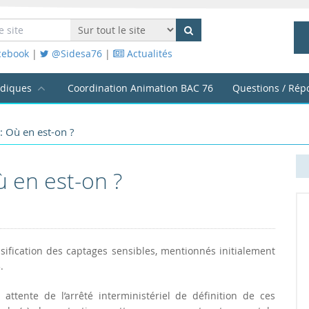
cebook
|
@Sidesa76
|
Actualités
idiques
Coordination Animation BAC 76
Questions / Rép
: Où en est-on ?
ù en est-on ?
ssification des captages sensibles, mentionnés initialement
.
 attente de l’arrêté interministériel de définition de ces