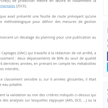
arche(s) de protection mettre en œuvre et notamment la
ementales
(ZSCE).
ique avait présenté une feuille de route prévoyant qu’une
uide méthodologique pour définir des mesures de gestion
nnoncent un décalage du planning pour une publication au
aptages (GNC) qui travaille à la rédaction de cet arrêté, a
classement : deux dépassements de 80% du seuil de qualité
 6 dernières années, en prenant en compte les métabolites
es interdits.
ce classement sensible si, sur 6 années glissantes, il était
e eau potable.
t la validation ou non des critères indiqués ci-dessus qui
 des analyses sur lesquelles s’appuyer (ARS, DCE, …) ou la