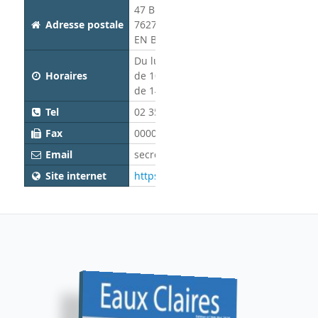
47 Bis rue de Flandre
Adresse postale
76270 NEUFCHATEL
EN BRAY
Du lundi au vendredi
Horaires
de 10h00 à 12h00 et
de 14h00 à 16h00
Tel
02 35 94 35 17
Fax
0000000000
Email
secretariat@o2bray.fr
Site internet
https://www.o2bray.fr/