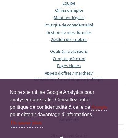
Equipe
Offres d'emploi
Mentions légales
Politique de confidentialité
Gestion de mes données
Gestion des cookies
Outils & Publications
Compte prémium
Pages bleues
Appels d'offres / marchés /
concessions / avis d'enquête publique
Actualités
Notre site utilise Google Analytics pour
Questions / Réponses
analyser notre trafic. Consultez notre
Infos Techniques & Juridiques
politique de confidentialité & celle de
Google
AMO
pour obtenir davantage d'informations.
Adhérents
En savoir plus
28 rue Alfred Kastler