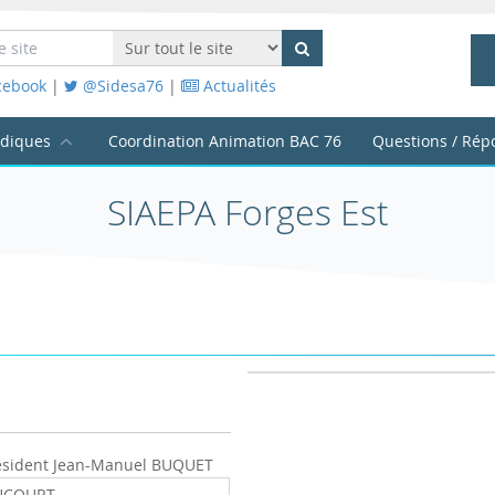
cebook
|
@Sidesa76
|
Actualités
idiques
Coordination Animation BAC 76
Questions / Rép
SIAEPA Forges Est
ésident Jean-Manuel BUQUET
AUCOURT