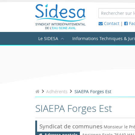
Contact
|
Fa
Le SIDESA
Informations Techniques & Jur
Adhérents
SIAEPA Forges Est
SIAEPA Forges Est
Syndicat de communes
Monsieur le Pr
Adresse postale
Ancienne Ecole 76440 H