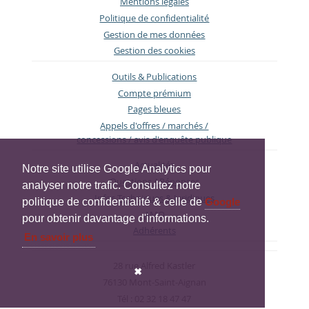
Mentions légales
Politique de confidentialité
Gestion de mes données
Gestion des cookies
Outils & Publications
Compte prémium
Pages bleues
Appels d'offres / marchés /
concessions / avis d'enquête publique
Actualités
Notre site utilise Google Analytics pour
Questions / Réponses
analyser notre trafic. Consultez notre
Infos Techniques & Juridiques
politique de confidentialité & celle de
Google
AMO
pour obtenir davantage d'informations.
Adhérents
En savoir plus
28 rue Alfred Kastler
✖
76130 Mont-Saint-Aignan
Tél : 02 32 18 47 47