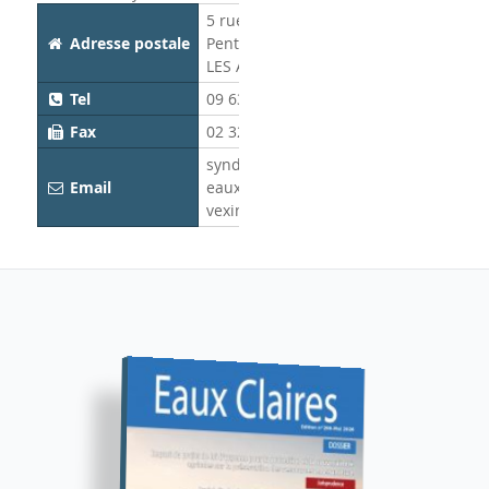
5 rue de
Adresse postale
Penthiève 27700
LES ANDELYS
Tel
09 63 21 75 34
Fax
02 32 21 95 67
syndicat-des-
Email
eaux-du-
vexin@wanadoo.fr