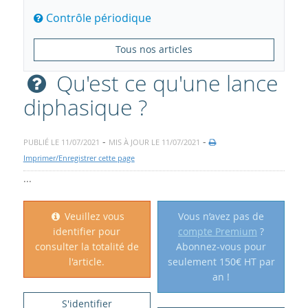
Contrôle périodique
Tous nos articles
Qu'est ce qu'une lance
diphasique ?
-
-
PUBLIÉ LE 11/07/2021
MIS À JOUR LE 11/07/2021
Imprimer/Enregistrer cette page
...
Veuillez vous
Vous n’avez pas de
identifier pour
compte Premium
?
consulter la totalité de
Abonnez-vous pour
l'article.
seulement 150€ HT par
an !
S'identifier