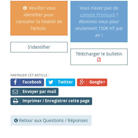
Veuillez vous
Vous n’avez pas de
identifier pour
compte Premium
?
consulter la totalité de
Abonnez-vous pour
l'article.
seulement 150€ HT par
an !
S'identifier
Télécharger le bulletin
PARTAGER CET ARTICLE :
Facebook
Twitter
Google+
Envoyer par mail
Imprimer / Enregistrer cette page
Retour aux Questions / Réponses