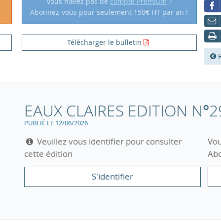
Vous n’avez pas de
compte Premium
?
Abonnez-vous pour seulement 150€ HT par an !
Télécharger le bulletin
R
EAUX CLAIRES EDITION N°2
PUBLIÉ LE 12/06/2026
Veuillez vous identifier pour consulter
Vou
cette édition
Abo
S'identifier