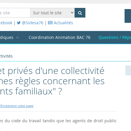
cebook
|
@Sidesa76
|
Actualités
idiques
Coordination Animation BAC 76
Questions / Rép
tivités
 privés d'une collectivité
mes règles concernant les
ts familiaux" ?
Enregistrer cette page
es du code du travail tandis que les agents de droit public
.