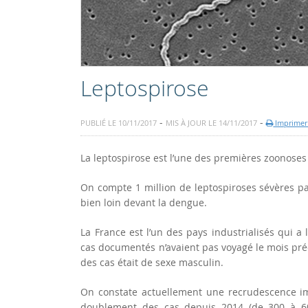
Leptospirose
-
-
PUBLIÉ LE 10/11/2017
MIS À JOUR LE 14/11/2017
Imprimer 
La leptospirose est l’une des premières zoonose
On compte 1 million de leptospiroses sévères p
bien loin devant la dengue.
La France est l’un des pays industrialisés qui a
cas documentés n’avaient pas voyagé le mois pré
des cas était de sexe masculin.
On constate actuellement une recrudescence im
doublement des cas depuis 2014 (de 300 à 6