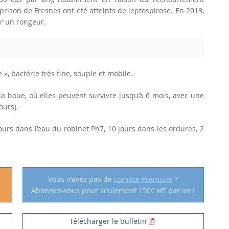
prison de Fresnes ont été atteints de leptospirose. En 2013,
r un rongeur.
 », bactérie très fine, souple et mobile.
 la boue, où elles peuvent survivre jusqu’à 6 mois, avec une
ours).
jours dans l’eau du robinet Ph7, 10 jours dans les ordures, 2
Vous n’avez pas de
compte Premium
?
Abonnez-vous pour seulement 150€ HT par an !
Télécharger le bulletin