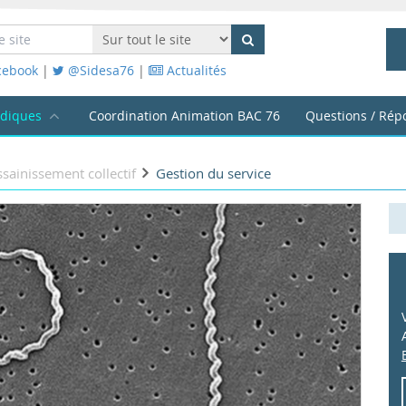
cebook
|
@Sidesa76
|
Actualités
idiques
Coordination Animation BAC 76
Questions / Rép
sainissement collectif
Gestion du service