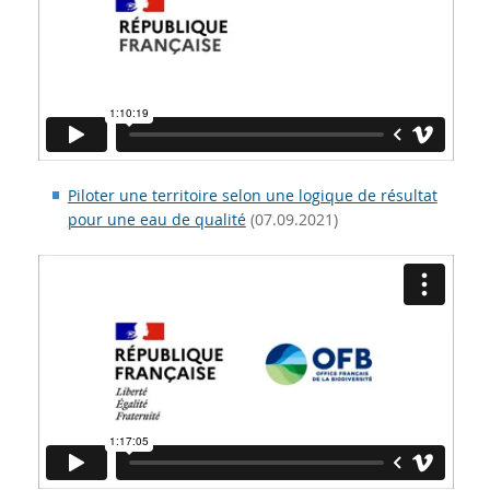
Piloter une territoire selon une logique de résultat
pour une eau de qualité
(07.09.2021)