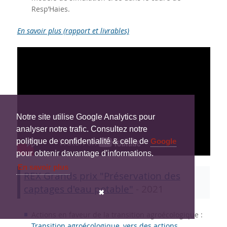
Resp’Haies.
En savoir plus (rapport et livrables)
Notre site utilise Google Analytics pour
analyser notre trafic. Consultez notre
politique de confidentialité & celle de
Google
pour obtenir davantage d'informations.
En savoir plus
REX Grands prix "Préservation des
captages d'eau potable"
- 2021
✖
Actions en faveur de la transition agroécologique :
Transition agroécologique, vers des actions