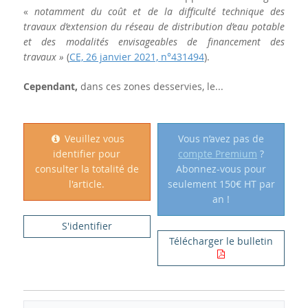
«
notamment du coût et de la difficulté technique des
travaux d’extension du réseau de distribution d’eau potable
et des modalités envisageables de financement des
travaux »
(
CE, 26 janvier 2021, n°431494
).
Cependant,
dans ces zones desservies, le...
Veuillez vous
Vous n’avez pas de
identifier pour
compte Premium
?
consulter la totalité de
Abonnez-vous pour
l'article.
seulement 150€ HT par
an !
S'identifier
Télécharger le bulletin