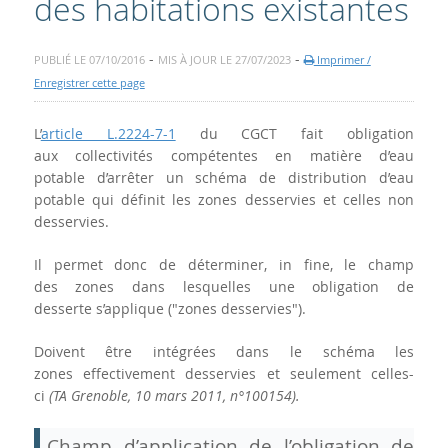
des habitations existantes
-
-
PUBLIÉ LE 07/10/2016
MIS À JOUR LE 27/07/2023
Imprimer /
Enregistrer cette page
L’
article L.2224-7-1
du CGCT fait obligation
aux collectivités compétentes en matière d’eau
potable d’arrêter un schéma de distribution d’eau
potable qui définit les zones desservies et celles non
desservies.
Il permet donc de déterminer, in fine, le champ
des zones dans lesquelles une obligation de
desserte s’applique ("zones desservies").
Doivent être intégrées dans le schéma les
zones effectivement desservies et seulement celles-
ci
(TA Grenoble, 10 mars 2011, n°100154).
Champ d’application de l’obligation de