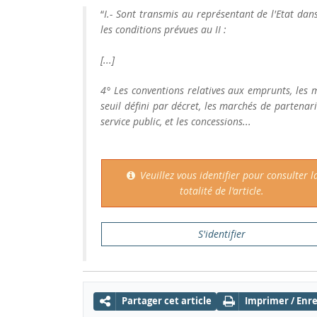
“
I.- Sont transmis au représentant de l'Etat da
les conditions prévues au II :
[...]
4° Les conventions relatives aux emprunts, les
seuil défini par décret, les marchés de partenari
service public, et les concessions...
Veuillez vous identifier pour consulter l
totalité de l'article.
S'identifier
Partager cet article
Imprimer / Enre