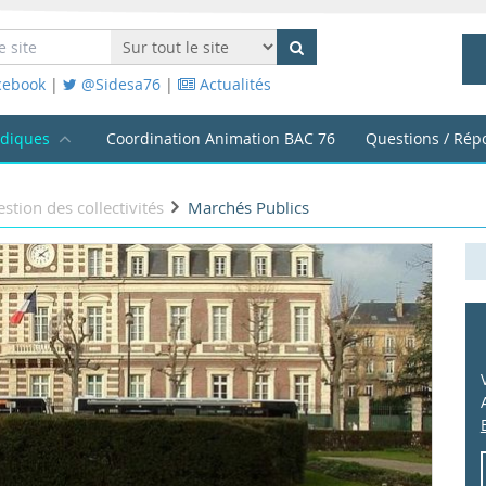
cebook
|
@Sidesa76
|
Actualités
idiques
Coordination Animation BAC 76
Questions / Rép
stion des collectivités
Marchés Publics