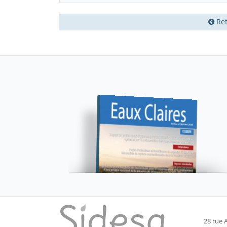
Ret
28 rue A