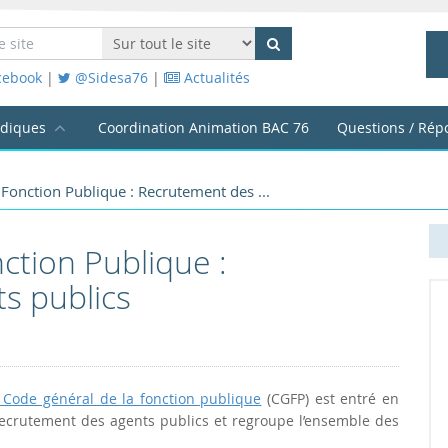
cebook
|
@Sidesa76
|
Actualités
idiques
Coordination Animation BAC 76
Questions / Rép
Fonction Publique : Recrutement des ...
ction Publique :
s publics
u Code général de la fonction publique
(CGFP) est entré en
 recrutement des agents publics et regroupe l’ensemble des