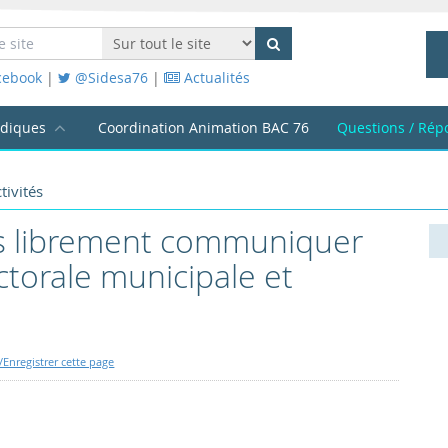
cebook
|
@Sidesa76
|
Actualités
idiques
Coordination Animation BAC 76
Questions / Rép
tivités
ls librement communiquer
ctorale municipale et
Enregistrer cette page