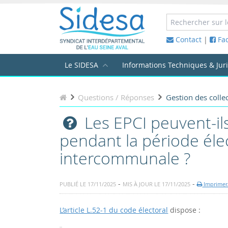
Contact
|
Fa
Le SIDESA
Informations Techniques & Jur
Questions / Réponses
Gestion des collec
Les EPCI peuvent-i
pendant la période éle
intercommunale ?
-
-
PUBLIÉ LE 17/11/2025
MIS À JOUR LE 17/11/2025
Imprimer/
L’article L.52-1 du code électoral
dispose :