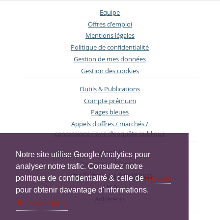
Equipe
Offres d'emploi
Mentions légales
Politique de confidentialité
Gestion de mes données
Gestion des cookies
Outils & Publications
Compte prémium
Pages bleues
Appels d'offres / marchés /
concessions / avis d'enquête publique
Actualités
Notre site utilise Google Analytics pour
Questions / Réponses
analyser notre trafic. Consultez notre
Infos Techniques & Juridiques
politique de confidentialité & celle de
Google
AMO
pour obtenir davantage d'informations.
Adhérents
En savoir plus