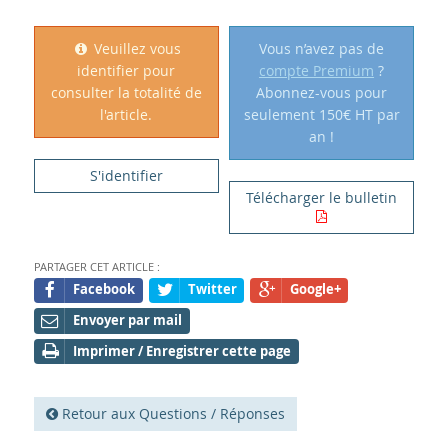
Veuillez vous
Vous n’avez pas de
identifier pour
compte Premium
?
consulter la totalité de
Abonnez-vous pour
l'article.
seulement 150€ HT par
an !
S'identifier
Télécharger le bulletin
PARTAGER CET ARTICLE :
Facebook
Twitter
Google+
Envoyer par mail
Imprimer / Enregistrer cette page
Retour aux Questions / Réponses