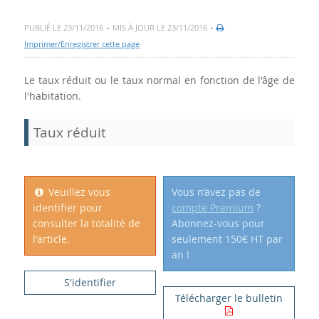
-
-
PUBLIÉ LE 23/11/2016
MIS À JOUR LE 23/11/2016
Imprimer/Enregistrer cette page
Le taux réduit ou le taux normal en fonction de l'âge de
l'habitation.
Taux réduit
Veuillez vous
Vous n’avez pas de
identifier pour
compte Premium
?
consulter la totalité de
Abonnez-vous pour
l'article.
seulement 150€ HT par
an !
S'identifier
Télécharger le bulletin