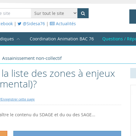
cebook
|
@Sidesa76
|
Actualités
idiques
Coordination Animation BAC 76
Questions / Rép
Assainissement non-collectif
la liste des zones à enjeux
emental)?
Enregistrer cette page
aître le contenu du SDAGE et du ou des SAGE...