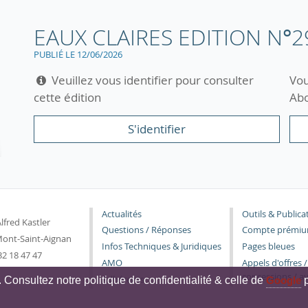
EAUX CLAIRES EDITION N°2
PUBLIÉ LE 12/06/2026
Veuillez vous identifier pour consulter
Vou
cette édition
Abo
S'identifier
Actualités
Outils & Publica
lfred Kastler
Questions / Réponses
Compte prémi
ont-Saint-Aignan
Infos Techniques & Juridiques
Pages bleues
 32 18 47 47
AMO
Appels d'offres 
concessions / a
Adhérents
c. Consultez notre politique de confidentialité & celle de
Google
p