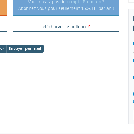
Vous n’avez pas de
compte Premium
?
Abonnez-vous pour seulement 150€ HT par an !
Télécharger le bulletin
Envoyer par mail