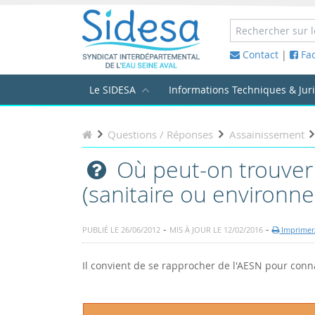
Contact
|
Fa
Le SIDESA
Informations Techniques & Jur
Questions / Réponses
Assainissement
Où peut-on trouver 
(sanitaire ou environn
-
-
PUBLIÉ LE 26/06/2012
MIS À JOUR LE 12/02/2016
Imprimer/
Il convient de se rapprocher de l'AESN pour conn