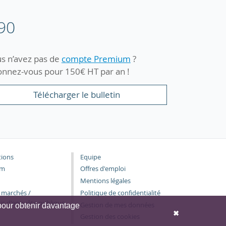
90
s n’avez pas de
compte Premium
?
nnez-vous pour 150€ HT par an !
Télécharger le bulletin
tions
Equipe
um
Offres d'emploi
Mentions légales
/ marchés /
Politique de confidentialité
vis d'enquête publique
Gestion de mes données
our obtenir davantage
✖
Gestion des cookies