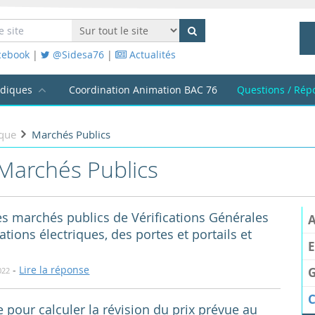
cebook
|
@Sidesa76
|
Actualités
idiques
Coordination Animation BAC 76
Questions / Rép
que
Marchés Publics
Marchés Publics
es marchés publics de Vérifications Générales
A
ations électriques, des portes et portails et
E
-
Lire la réponse
G
022
e pour calculer la révision du prix prévue au