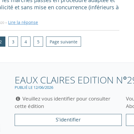
ur les marchés passés en procédure adaptée et
icité et sans mise en concurrence (inférieurs à
-
Lire la réponse
020
2
3
4
5
Page suivante
EAUX CLAIRES EDITION N°2
PUBLIÉ LE 12/06/2026
Veuillez vous identifier pour consulter
Vou
cette édition
Abo
S'identifier