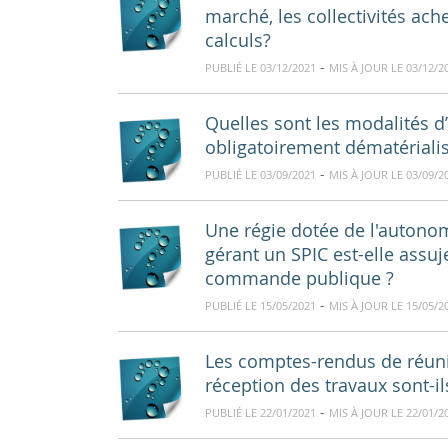
marché, les collectivités ache
calculs?
-
PUBLIÉ LE 03/12/2021
MIS À JOUR LE 03/12/2
Quelles sont les modalités d
obligatoirement dématériali
-
PUBLIÉ LE 03/09/2021
MIS À JOUR LE 03/09/2
Une régie dotée de l'autonom
gérant un SPIC est-elle assuj
commande publique ?
-
PUBLIÉ LE 15/05/2021
MIS À JOUR LE 15/05/2
Les comptes-rendus de réuni
réception des travaux sont-
-
PUBLIÉ LE 22/01/2021
MIS À JOUR LE 22/01/2