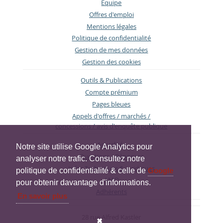
Equipe
Offres d'emploi
Mentions légales
Politique de confidentialité
Gestion de mes données
Gestion des cookies
Outils & Publications
Compte prémium
Pages bleues
Appels d'offres / marchés /
concessions / avis d'enquête publique
Actualités
Notre site utilise Google Analytics pour
Questions / Réponses
analyser notre trafic. Consultez notre
Infos Techniques & Juridiques
politique de confidentialité & celle de
Google
AMO
pour obtenir davantage d'informations.
Adhérents
En savoir plus
28 rue Alfred Kastler
✖