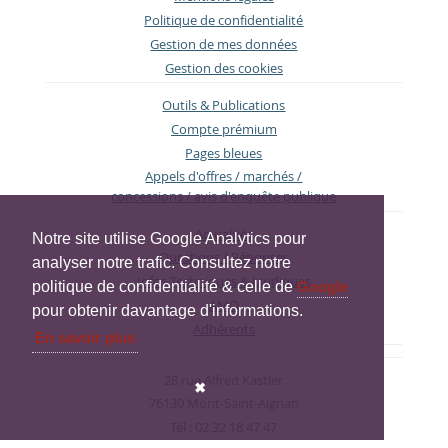
Politique de confidentialité
Gestion de mes données
Gestion des cookies
Outils & Publications
Compte prémium
Pages bleues
Appels d'offres / marchés /
concessions / avis d'enquête publique
Actualités
Notre site utilise Google Analytics pour
Questions / Réponses
analyser notre trafic. Consultez notre
Infos Techniques & Juridiques
politique de confidentialité & celle de
Google
AMO
pour obtenir davantage d'informations.
Adhérents
En savoir plus
28 rue Alfred Kastler
✖
76130 Mont-Saint-Aignan
Tél : 02 32 18 47 47